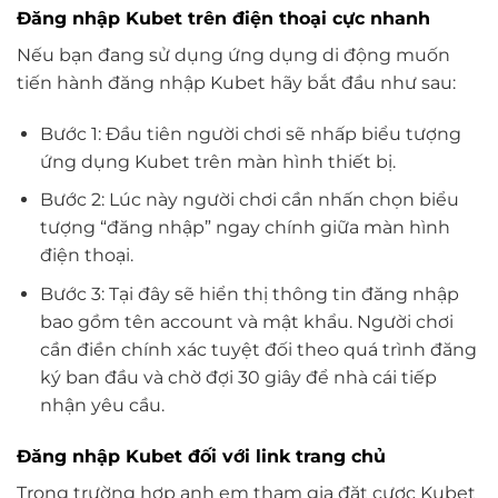
Đăng nhập Kubet trên điện thoại cực nhanh
Nếu bạn đang sử dụng ứng dụng di động muốn
tiến hành đăng nhập Kubet hãy bắt đầu như sau:
Bước 1: Đầu tiên người chơi sẽ nhấp biểu tượng
ứng dụng Kubet trên màn hình thiết bị.
Bước 2: Lúc này người chơi cần nhấn chọn biểu
tượng “đăng nhập” ngay chính giữa màn hình
điện thoại.
Bước 3: Tại đây sẽ hiển thị thông tin đăng nhập
bao gồm tên account và mật khẩu. Người chơi
cần điền chính xác tuyệt đối theo quá trình đăng
ký ban đầu và chờ đợi 30 giây để nhà cái tiếp
nhận yêu cầu.
Đăng nhập Kubet đối với link trang chủ
Trong trường hợp anh em tham gia đặt cược Kubet