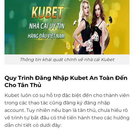
Thông tin khái quát chính về nhà cái Kubet
Quy Trình Đăng Nhập Kubet An Toàn Đến
Cho Tân Thủ
Kubet luôn có sự hỗ trợ đặc biệt đến cho thành viên
trong các thao tác cũng đăng ký đăng nhập
account. Tuy nhiên nếu bạn là tân thủ, chưa hiểu rõ
về trình tự bắt đầu có thể tiến hành theo các hướng
dẫn chi tiết có dưới đây: