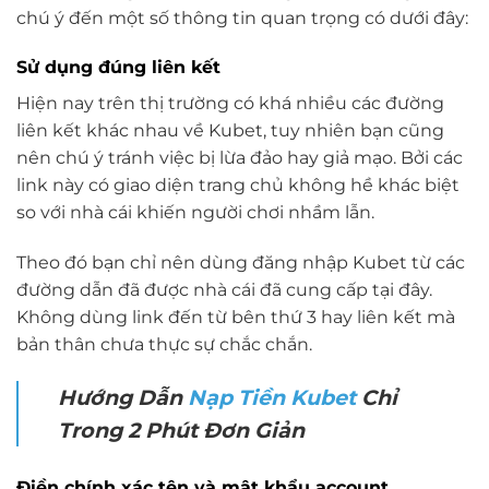
chú ý đến một số thông tin quan trọng có dưới đây:
Sử dụng đúng liên kết
Hiện nay trên thị trường có khá nhiều các đường
liên kết khác nhau về Kubet, tuy nhiên bạn cũng
nên chú ý tránh việc bị lừa đảo hay giả mạo. Bởi các
link này có giao diện trang chủ không hề khác biệt
so với nhà cái khiến người chơi nhầm lẫn.
Theo đó bạn chỉ nên dùng đăng nhập Kubet từ các
đường dẫn đã được nhà cái đã cung cấp tại đây.
Không dùng link đến từ bên thứ 3 hay liên kết mà
bản thân chưa thực sự chắc chắn.
Hướng Dẫn
Nạp Tiền Kubet
Chỉ
Trong 2 Phút Đơn Giản
Điền chính xác tên và mật khẩu account