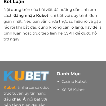
Kết Luận
Nội dung trên của bài viết đã hướng dẫn anh em
cách
đăng nhập Kubet
chi tiết với quy trình đơn
giản nhất. Nếu bạn vẫn chưa thực sự hiểu rõ và gặp
rắc rối khi bắt đầu cũng không cần lo lắng, hãy để lại
bình luận hoặc trực tiếp liên hệ CSKH để được hỗ
trợ ngay!
Danh Mục
Casino Kubet
Kubet
là nhà cái cá cược
Xổ Số Kubet
trực tuyến uy tín hàng
đầu
châu Á
, nổi bật với
nền tảng hiện đại, sản