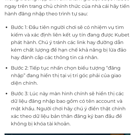
ngay trên trang chủ chính thức của nhà cái hãy tiến
hành đăng nhập theo trình tự sau:
Bước 1: Đầu tiên người chơi sẽ có nhiệm vụ tìm
kiếm và xác định liên kết uy tín đang được Kubet
phát hành. Chú ý tránh các link hay đường dẫn
kém chất lượng để hạn chế khả năng bị lừa đảo
hay đánh cắp các thông tin cá nhân.
Bước 2: Tiếp tục nhấn chọn biểu tượng “đăng
nhập” đang hiển thị tại vị trí góc phải của giao
diện chính.
Bước 3: Lúc này màn hình chính sẽ hiển thị các
dữ liệu đăng nhập bao gồm có tên account và
mật khẩu. Người chơi hãy chú ý điền thật chính
xác theo dữ liệu bản thân đăng ký ban đầu để
không bị khóa tài khoản.