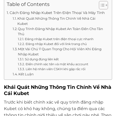
Table of Contents
Cách Đăng Nhập Kubet Trên Điện Thoại Và Máy Tính
Khái Quát Những Thông Tin Chính Về Nhà Cái
Kubet
Quy Trình Đăng Nhập Kubet An Toàn Đến Cho Tân
Thủ
Đăng nhập Kubet trên điện thoại cực nhanh
Đăng nhập Kubet đối với link trang chủ
Một Vài Chú Ý Quan Trọng Cho Hội Viên Khi Đăng
Nhập Kubet
Sử dụng đúng liên kết
Điền chính xác tên và mật khẩu account
Liên hệ nhân viên CSKH khi gặp rắc rối
Kết Luận
Khái Quát Những Thông Tin Chính Về Nhà
Cái Kubet
Trước khi biết chính xác về quy trình đăng nhập
Kubet có khó hay không, chúng ta điểm qua các
thông tin chính giới thiệu về sân chơi này nhé. Theo