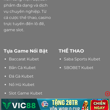
phẩm đa dạng và dịch
vụ chuyên nghiệp. Từ
cá cược thể thao, casino
trực tuyến đến lô đề,
game slot.
Tựa Game Nổi Bật
THỂ THAO
Baccarat Kubet
Saba Sports Kubet
Bắn Cá Kubet
SBOBET Kubet
Đá Gà Kubet
Nổ Hũ Kubet
Slot Game Kubet
Thể Thao Kubet