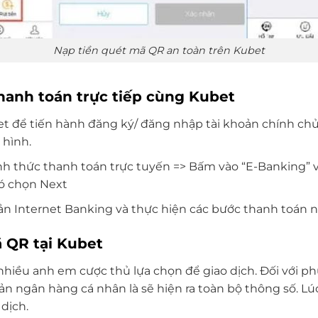
Nạp tiền quét mã QR an toàn trên Kubet
thanh toán trực tiếp cùng Kubet
t để tiến hành đăng ký/ đăng nhập tài khoản chính chủ tạ
 hình.
h thức thanh toán trực tuyến => Bấm vào “E-Banking” v
ó chọn Next
ản Internet Banking và thực hiện các bước thanh toán 
ã QR tại Kubet
hiều anh em cược thủ lựa chọn để giao dịch. Đối với p
ản ngân hàng cá nhân là sẽ hiện ra toàn bộ thông số. Lú
 dịch.