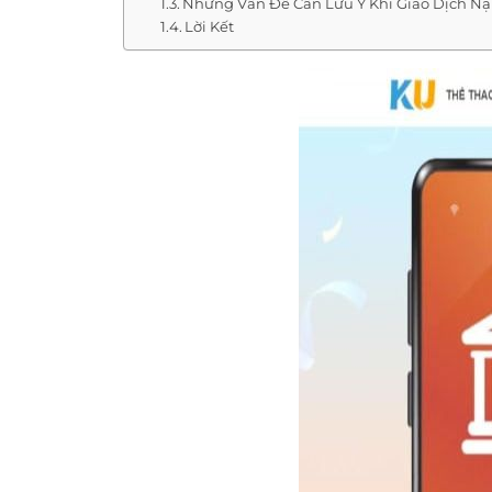
Những Vấn Đề Cần Lưu Ý Khi Giao Dịch Nạ
Lời Kết