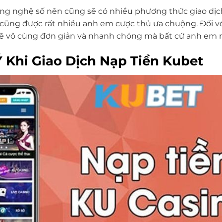
ông nghệ số nên cũng sẽ có nhiều phương thức giao dịch
 cũng được rất nhiều anh em cược thủ ưa chuộng. Đối v
sẽ vô cùng đơn giản và nhanh chóng mà bất cứ anh em 
 Khi Giao Dịch Nạp Tiền Kubet