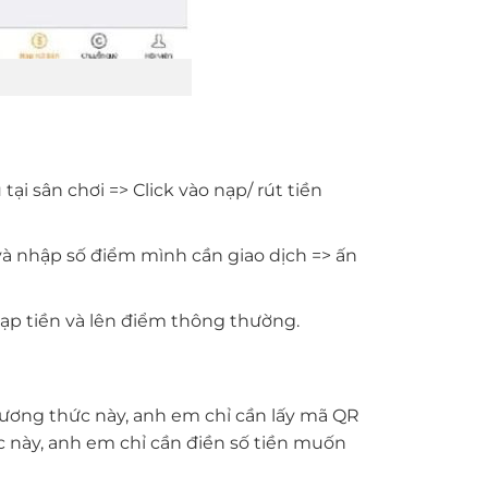
i sân chơi => Click vào nạp/ rút tiền
à nhập số điểm mình cần giao dịch => ấn
nạp tiền và lên điểm thông thường.
hương thức này, anh em chỉ cần lấy mã QR
c này, anh em chỉ cần điền số tiền muốn