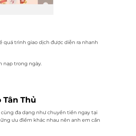
 quá trình giao dịch được diễn ra nhanh
n nạp trong ngày.
o Tân Thủ
 cùng đa dạng như chuyển tiền ngay tại
 những ưu điểm khác nhau nên anh em cần